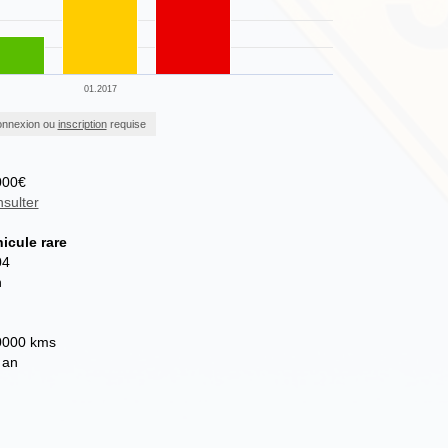
01.2017
nnexion ou
inscription
requise
000€
sulter
icule rare
04
n
0000 kms
 an