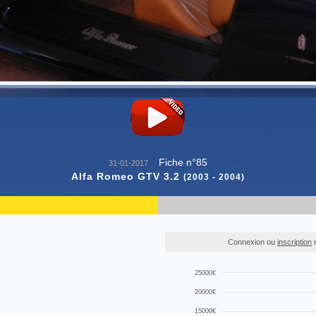
Fiche n°85
31-01-2017
Alfa Romeo GTV 3.2
(2003 - 2004)
Connexion ou
inscription
r
25000€
20000€
15000€