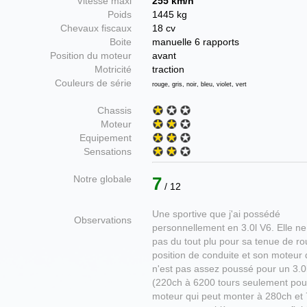
Vitesse maxi
255 km/h
Poids
1445 kg
Chevaux fiscaux
18 cv
Boite
manuelle 6 rapports
Position du moteur
avant
Motricité
traction
Couleurs de série
rouge, gris, noir, bleu, violet, vert
Chassis
Moteur
Equipement
Sensations
Notre globale
7
/ 12
Une sportive que j'ai possédé
Observations
personnellement en 3.0l V6. Elle ne
pas du tout plu pour sa tenue de ro
position de conduite et son moteur 
n'est pas assez poussé pour un 3.0
(220ch à 6200 tours seulement pou
moteur qui peut monter à 280ch et