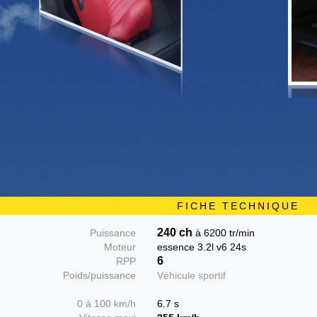
FICHE TECHNIQUE
240 ch
Puissance
à 6200 tr/min
Moteur
essence 3.2l v6 24s
6
RPP
Poids/puissance
Véhicule sportif
0 à 100 km/h
6.7 s