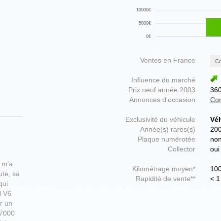
10000€
5000€
0€
Ventes en France
Co
Influence du marché
Prix neuf année 2003
36
Annonces d'occasion
Con
Exclusivité du véhicule
Véh
Année(s) rares(s)
20
Plaque numérotée
no
Collector
oui
 m'a
Kilométrage moyen*
10
ute, sa
Rapidité de vente**
< 1
qui
l V6
r un
 7000