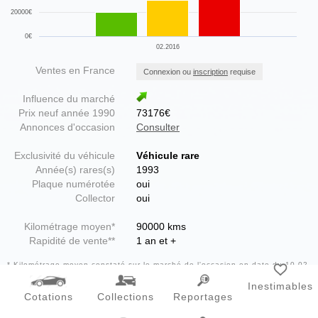
20000€
0€
02.2016
Ventes en France
Connexion ou
inscription
requise
Influence du marché
Prix neuf année 1990
73176€
Annonces d'occasion
Consulter
Exclusivité du véhicule
Véhicule rare
Année(s) rares(s)
1993
Plaque numérotée
oui
Collector
oui
Kilométrage moyen*
90000 kms
Rapidité de vente**
1 an et +
* Kilométrage moyen constaté sur le marché de l'occasion en date du 10-02-
2016
** Estimation pour un véhicule en parfait état avec carnet, vendu dans la
Inestimables
moyenne des prix
Cotations
Collections
Reportages