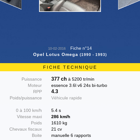
Fiche n°14
10-02-2016
Opel Lotus Omega
(1990 - 1993)
FICHE TECHNIQUE
377 ch
Puissance
à 5200 tr/min
Moteur
essence 3.6l v6 24s bi-turbo
4.3
RPP
Poids/puissance
Véhicule rapide
0 à 100 km/h
5.4 s
Vitesse maxi
286 km/h
Poids
1610 kg
Chevaux fiscaux
21 cv
Boite
manuelle 6 rapports